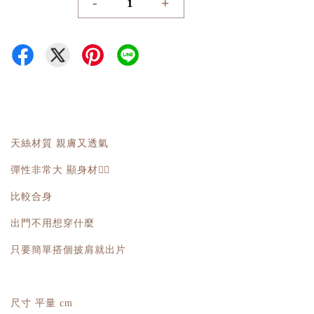
-
+
天絲材質 親膚又透氣
彈性非常大 顯身材👍🏻
比較合身
出門不用想穿什麼
只要簡單搭個披肩就出片
尺寸 平量 cm