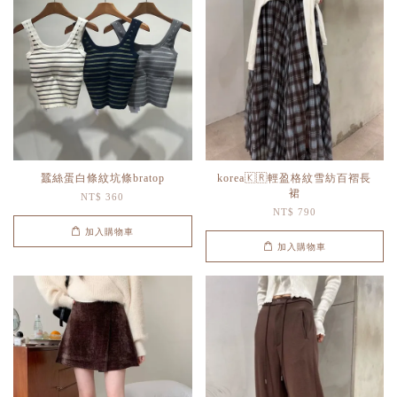
蠶絲蛋白條紋坑條bratop
korea🇰🇷輕盈格紋雪紡百褶長
裙
NT$ 360
NT$ 790
加入購物車
加入購物車