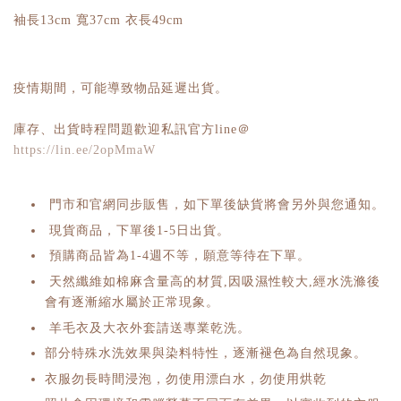
袖長13cm 寬37cm 衣長49cm
疫情期間，可能導致物品延遲出貨。
庫存、出貨時程問題歡迎私訊官方line＠
https://lin.ee/2opMmaW
門市和官網同步販售，如下單後缺貨將會另外與您通知。
現貨商品，下單後1-5日出貨。
預購商品皆為1-4週不等，願意等待在下單。
天然纖維如棉麻含量高的材質,因吸濕性較大,經水洗滌後
會有逐漸縮水屬於正常現象。
羊毛衣及大衣外套請送專業乾洗。
部分特殊水洗效果與染料特性，逐漸褪色為自然現象。
衣服勿長時間浸泡，勿使用漂白水，勿使用烘乾