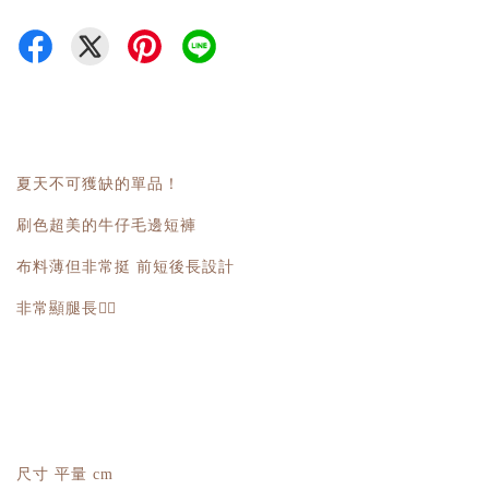
夏天不可獲缺的單品！
刷色超美的牛仔毛邊短褲
布料薄但非常挺 前短後長設計
非常顯腿長👍🏻
尺寸 平量 cm