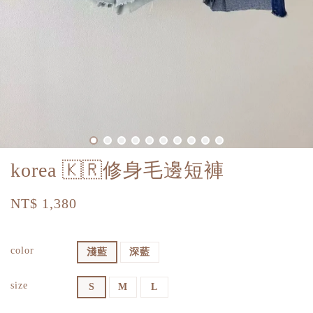
korea 🇰🇷修身毛邊短褲
NT$ 1,380
color
淺藍
深藍
size
S
M
L