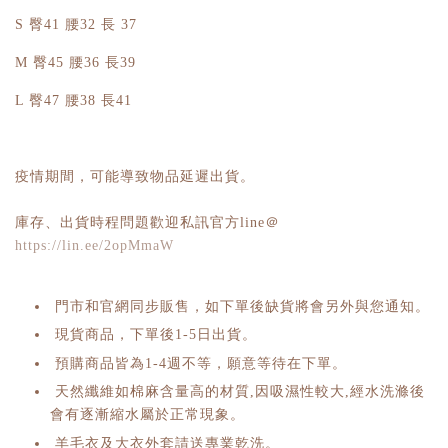
S 臀41 腰32 長 37
M 臀45 腰36 長39
L 臀47 腰38 長41
疫情期間，可能導致物品延遲出貨。
庫存、出貨時程問題歡迎私訊官方line＠
https://lin.ee/2opMmaW
門市和官網同步販售，如下單後缺貨將會另外與您通知。
現貨商品，下單後1-5日出貨。
預購商品皆為1-4週不等，願意等待在下單。
天然纖維如棉麻含量高的材質,因吸濕性較大,經水洗滌後
會有逐漸縮水屬於正常現象。
羊毛衣及大衣外套請送專業乾洗。