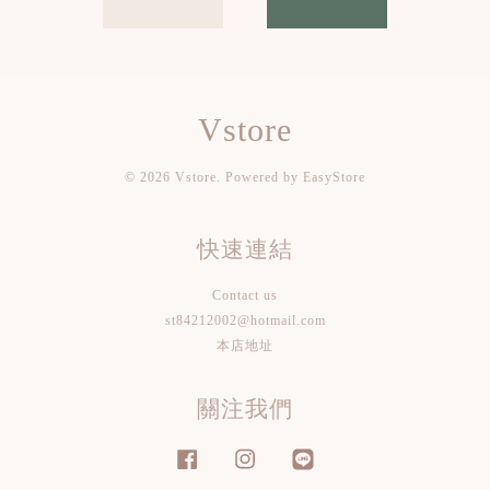
Vstore
© 2026 Vstore. Powered by
EasyStore
快速連結
Contact us
st84212002@hotmail.com
本店地址
關注我們
Facebook
Instagram
Line