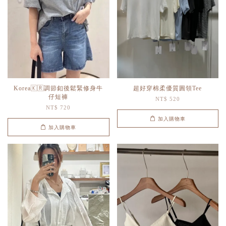
Korea🇰🇷調節釦後鬆緊修身牛
超好穿棉柔優質圓領Tee
仔短褲
NT$ 520
NT$ 720
加入購物車
加入購物車