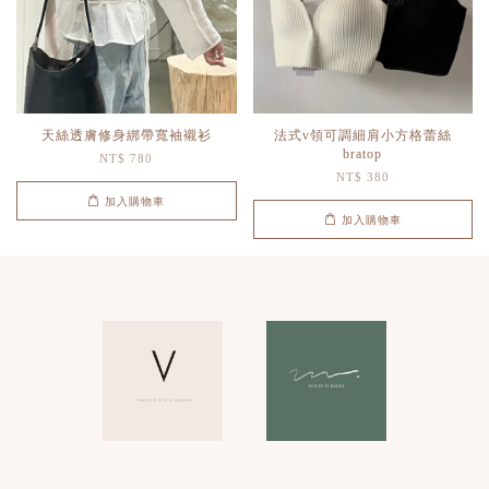
天絲透膚修身綁帶寬袖襯衫
法式v領可調細肩小方格蕾絲
bratop
NT$ 780
NT$ 380
加入購物車
加入購物車