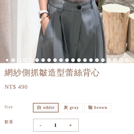
網紗側抓皺造型蕾絲背心
NT$ 490
Size
白 white
灰 gray
咖 brown
數量
-
+