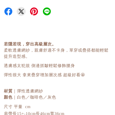
若隱若現，穿出高級層次。
柔軟透膚網紗，親膚舒適不卡身，單穿或疊搭都能輕鬆
提升造型感。
透膚感太犯規 側邊抓皺輕鬆修飾腰身
彈性很大 拿來疊穿增加層次感 超級好看🤩
材質
｜彈性透膚網紗
顏色
｜白色／咖啡色／灰色
尺寸 平量 cm
肩帶長15+-10cm長46cm寬36cm