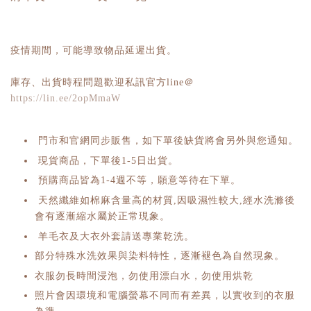
疫情期間，可能導致物品延遲出貨。
庫存、出貨時程問題歡迎私訊官方line＠
https://lin.ee/2opMmaW
門市和官網同步販售，如下單後缺貨將會另外與您通知。
現貨商品，下單後1-5日出貨。
預購商品皆為1-4週不等，願意等待在下單。
天然纖維如棉麻含量高的材質,因吸濕性較大,經水洗滌後
會有逐漸縮水屬於正常現象。
羊毛衣及大衣外套請送專業乾洗。
部分特殊水洗效果與染料特性，逐漸褪色為自然現象。
衣服勿長時間浸泡，勿使用漂白水，勿使用烘乾
照片會因環境和電腦螢幕不同而有差異，以實收到的衣服