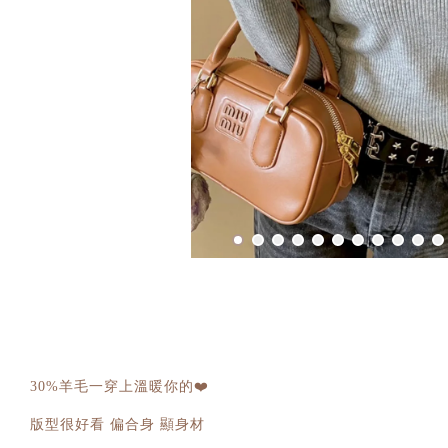
30%羊毛一穿上溫暖你的❤️
版型很好看 偏合身 顯身材