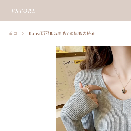
›
首頁
Korea🇰🇷30%羊毛V領坑條內搭衣