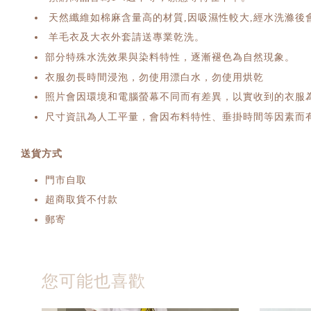
天然纖維如棉麻含量高的材質,因吸濕性較大,經水洗滌後
羊毛衣及大衣外套請送專業乾洗。
部分特殊水洗效果與染料特性，逐漸褪色為自然現象。
衣服勿長時間浸泡，勿使用漂白水，勿使用烘乾
照片會因環境和電腦螢幕不同而有差異，以實收到的衣服
尺寸資訊為人工平量，會因布料特性、垂掛時間等因素而有
送貨方式
門市自取
超商取貨不付款
郵寄
您可能也喜歡