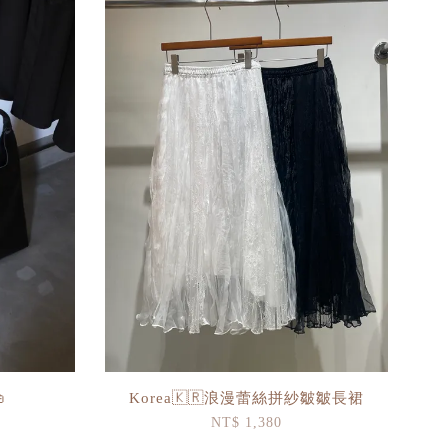

Korea🇰🇷浪漫蕾絲拼紗皺皺長裙
NT$ 1,380