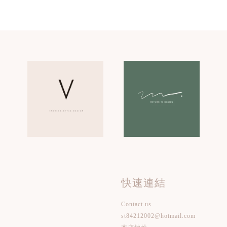
快速連結
Contact us
st84212002@hotmail.com