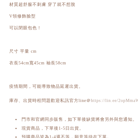
材質超舒服不刺膚 穿了就不想脫
V領修飾臉型
可以閉眼包色！
尺寸 平量 cm
衣長54cm寬45cm 袖長58cm
疫情期間，可能導致物品延遲出貨。
庫存、出貨時程問題歡迎私訊官方line＠
https://lin.ee/2opMma
門市和官網同步販售，如下單後缺貨將會另外與您通知。
現貨商品，下單後1-5日出貨。
預購商品皆為1-4週不等，願意等待在下單。