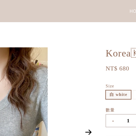
H
Kore
NT$ 680
Size
白 white
數量
-