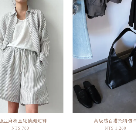
絲亞麻棉直紋抽繩短褲
高級感百搭托特包
NT$ 780
NT$ 1,280