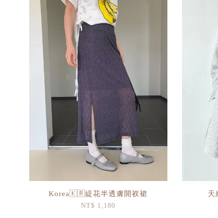
Korea🇰🇷緹花半透膚開衩裙
天
NT$ 1,180